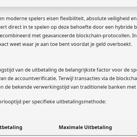
moderne spelers eisen flexibiliteit, absolute veiligheid e
rt direct in te spelen op deze behoefte door een hybride 
gecombineerd met geavanceerde blockchain-protocollen. In
exact weet waar je aan toe bent voordat je geld overboekt.
tijd van de uitbetaling de belangrijkste factor voor de sp
 de accountverificatie. Terwijl transacties via de blockch
n de bekende verwerkingstijd van traditionele banken met
rlooptijd per specifieke uitbetalingsmethode:
tbetaling
Maximale Uitbetaling