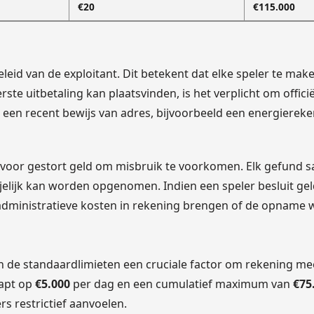
€20
€115.000
eleid van de exploitant. Dit betekent dat elke speler te make
rste uitbetaling kan plaatsvinden, is het verplicht om offic
en een recent bewijs van adres, bijvoorbeeld een energiereke
el voor gestort geld om misbruik te voorkomen. Elk gefund
ijelijk kan worden opgenomen. Indien een speler besluit g
administratieve kosten in rekening brengen of de opname 
jn de standaardlimieten een cruciale factor om rekening m
capt op
€5.000
per dag en een cumulatief maximum van
€75
s restrictief aanvoelen.