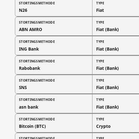
STORTINGSMETHODE
TYPE
N26
Fiat
STORTINGSMETHODE
TYPE
ABN AMRO
Fiat (Bank)
STORTINGSMETHODE
TYPE
ING Bank
Fiat (Bank)
STORTINGSMETHODE
TYPE
Rabobank
Fiat (Bank)
STORTINGSMETHODE
TYPE
SNS
Fiat (Bank)
STORTINGSMETHODE
TYPE
asn bank
Fiat (Bank)
STORTINGSMETHODE
TYPE
Bitcoin (BTC)
Crypto
STORTINGSMETHODE
TYPE