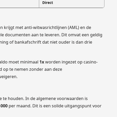
Direct
n krijgt met anti-witwasrichtlijnen (AML) en de
iële documenten aan te leveren. Dit omvat een geldig
ning of bankafschrift dat niet ouder is dan drie
 saldo moet minimaal
1x
worden ingezet op casino-
eld op te nemen zonder aan deze
weigeren.
ee te houden. In de algemene voorwaarden is
.000
per maand. Dit is een solide uitgangspunt voor