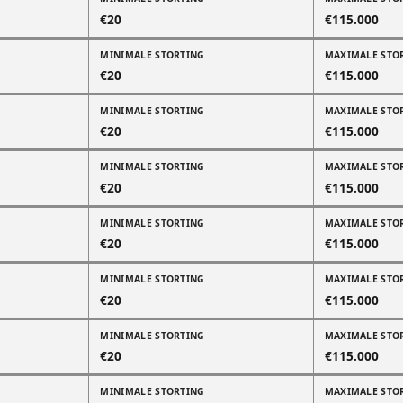
€20
€115.000
MINIMALE STORTING
MAXIMALE STO
€20
€115.000
MINIMALE STORTING
MAXIMALE STO
€20
€115.000
MINIMALE STORTING
MAXIMALE STO
€20
€115.000
MINIMALE STORTING
MAXIMALE STO
€20
€115.000
MINIMALE STORTING
MAXIMALE STO
€20
€115.000
MINIMALE STORTING
MAXIMALE STO
€20
€115.000
MINIMALE STORTING
MAXIMALE STO