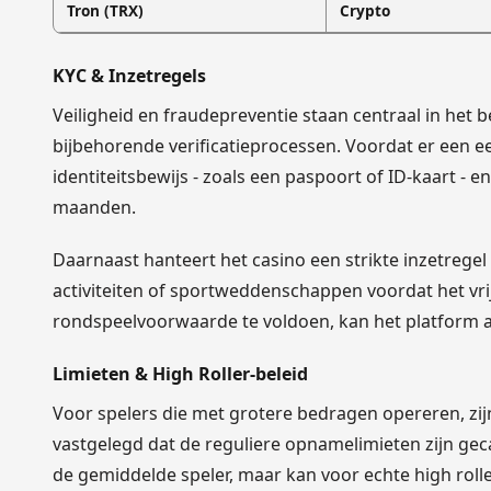
Tron (TRX)
Crypto
KYC & Inzetregels
Veiligheid en fraudepreventie staan centraal in het b
bijbehorende verificatieprocessen. Voordat er een ee
identiteitsbewijs - zoals een paspoort of ID-kaart - 
maanden.
Daarnaast hanteert het casino een strikte inzetreg
activiteiten of sportweddenschappen voordat het vr
rondspeelvoorwaarde te voldoen, kan het platform 
Limieten & High Roller-beleid
Voor spelers die met grotere bedragen opereren, zi
vastgelegd dat de reguliere opnamelimieten zijn ge
de gemiddelde speler, maar kan voor echte high roller