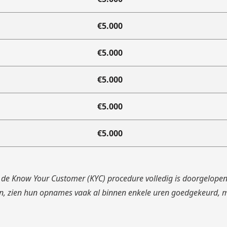
€5.000
€5.000
€5.000
€5.000
€5.000
 de Know Your Customer (KYC) procedure volledig is doorgelopen
ngen, zien hun opnames vaak al binnen enkele uren goedgekeurd, m