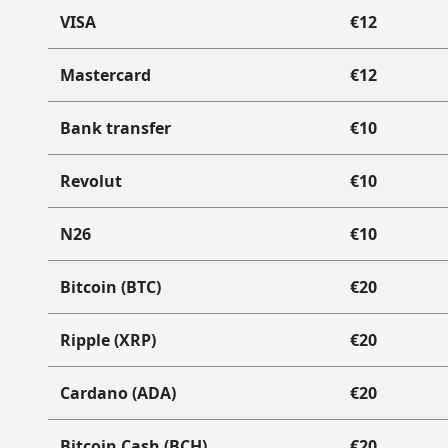
VISA
€12
Mastercard
€12
Bank transfer
€10
Revolut
€10
N26
€10
Bitcoin (BTC)
€20
Ripple (XRP)
€20
Cardano (ADA)
€20
Bitcoin Cash (BCH)
€20